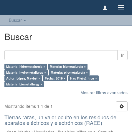
Camb
naveg
Buscar
Buscar
Ir
Materia: hidrometalurgia ×
Materia: biometalurgia ×
Materia: hydrometallurgy ×
Materia: pirometalurgia ×
Autor: López, Maybel ×
Fecha: 2019 ×
Has File(s): true ×
Materia: biometallurgy ×
Mostrar filtros avanzados
Mostrando ítems 1-1 de 1
Tierras raras, un valor oculto en los residuos de
aparatos eléctricos y electrónicos (RAEE)
López, Maybel
;
Hernández, Jiraleiska
;
Villanueva, Samuel
;