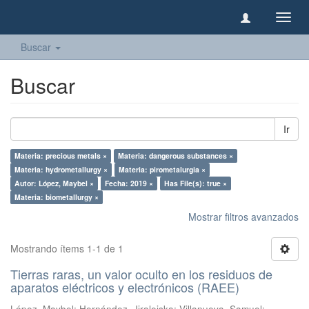
Camb
naveg
Buscar
Buscar
Ir
Materia: precious metals ×
Materia: dangerous substances ×
Materia: hydrometallurgy ×
Materia: pirometalurgia ×
Autor: López, Maybel ×
Fecha: 2019 ×
Has File(s): true ×
Materia: biometallurgy ×
Mostrar filtros avanzados
Mostrando ítems 1-1 de 1
Tierras raras, un valor oculto en los residuos de
aparatos eléctricos y electrónicos (RAEE)
López, Maybel
;
Hernández, Jiraleiska
;
Villanueva, Samuel
;