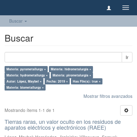
Camb
naveg
Buscar
Buscar
Ir
Materia: pyrometallurgy ×
Materia: hidrometalurgia ×
Materia: hydrometallurgy ×
Materia: pirometalurgia ×
Autor: López, Maybel ×
Fecha: 2019 ×
Has File(s): true ×
Materia: biometallurgy ×
Mostrar filtros avanzados
Mostrando ítems 1-1 de 1
Tierras raras, un valor oculto en los residuos de
aparatos eléctricos y electrónicos (RAEE)
López, Maybel
;
Hernández, Jiraleiska
;
Villanueva, Samuel
;