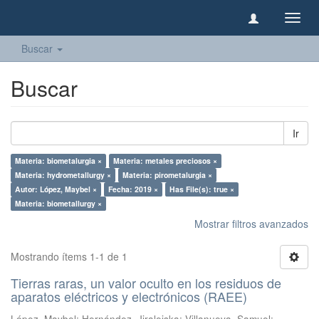
Camb
naveg
Buscar
Buscar
Ir
Materia: biometalurgia ×
Materia: metales preciosos ×
Materia: hydrometallurgy ×
Materia: pirometalurgia ×
Autor: López, Maybel ×
Fecha: 2019 ×
Has File(s): true ×
Materia: biometallurgy ×
Mostrar filtros avanzados
Mostrando ítems 1-1 de 1
Tierras raras, un valor oculto en los residuos de
aparatos eléctricos y electrónicos (RAEE)
López, Maybel
;
Hernández, Jiraleiska
;
Villanueva, Samuel
;