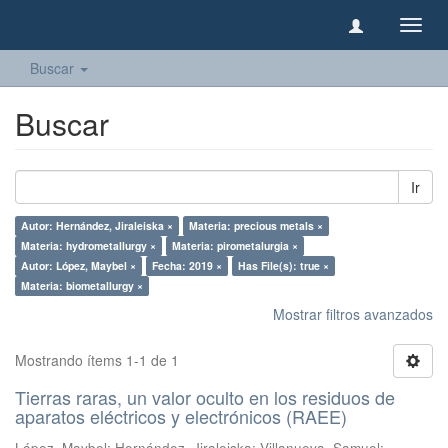
Camb
naveg
Buscar
Buscar
Ir
Autor: Hernández, Jiraleiska ×
Materia: precious metals ×
Materia: hydrometallurgy ×
Materia: pirometalurgia ×
Autor: López, Maybel ×
Fecha: 2019 ×
Has File(s): true ×
Materia: biometallurgy ×
Mostrar filtros avanzados
Mostrando ítems 1-1 de 1
Tierras raras, un valor oculto en los residuos de
aparatos eléctricos y electrónicos (RAEE)
López, Maybel
;
Hernández, Jiraleiska
;
Villanueva, Samuel
;