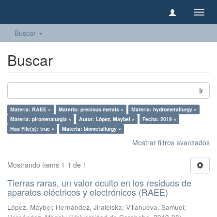
Camb
naveg
Buscar
Buscar
Ir
Materia: RAEE ×
Materia: precious metals ×
Materia: hydrometallurgy ×
Materia: pirometalurgia ×
Autor: López, Maybel ×
Fecha: 2019 ×
Has File(s): true ×
Materia: biometallurgy ×
Mostrar filtros avanzados
Mostrando ítems 1-1 de 1
Tierras raras, un valor oculto en los residuos de
aparatos eléctricos y electrónicos (RAEE)
López, Maybel
;
Hernández, Jiraleiska
;
Villanueva, Samuel
;