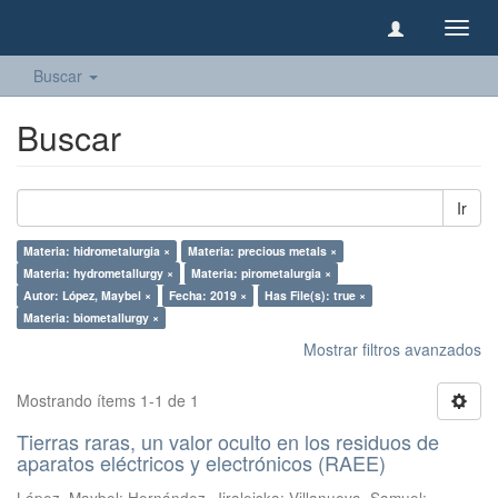
Camb
naveg
Buscar
Buscar
Ir
Materia: hidrometalurgia ×
Materia: precious metals ×
Materia: hydrometallurgy ×
Materia: pirometalurgia ×
Autor: López, Maybel ×
Fecha: 2019 ×
Has File(s): true ×
Materia: biometallurgy ×
Mostrar filtros avanzados
Mostrando ítems 1-1 de 1
Tierras raras, un valor oculto en los residuos de
aparatos eléctricos y electrónicos (RAEE)
López, Maybel
;
Hernández, Jiraleiska
;
Villanueva, Samuel
;