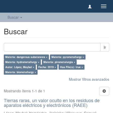
Camb
naveg
Buscar
Buscar
Ir
Materia: dangerous substances ×
Materia: pyrometallurgy ×
Materia: hydrometallurgy ×
Materia: pirometalurgia ×
Autor: López, Maybel ×
Fecha: 2019 ×
Has File(s): true ×
Materia: biometallurgy ×
Mostrar filtros avanzados
Mostrando ítems 1-1 de 1
Tierras raras, un valor oculto en los residuos de
aparatos eléctricos y electrónicos (RAEE)
López, Maybel
;
Hernández, Jiraleiska
;
Villanueva, Samuel
;