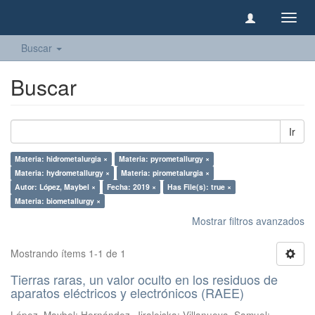
Camb
naveg
Buscar
Buscar
Ir
Materia: hidrometalurgia ×
Materia: pyrometallurgy ×
Materia: hydrometallurgy ×
Materia: pirometalurgia ×
Autor: López, Maybel ×
Fecha: 2019 ×
Has File(s): true ×
Materia: biometallurgy ×
Mostrar filtros avanzados
Mostrando ítems 1-1 de 1
Tierras raras, un valor oculto en los residuos de
aparatos eléctricos y electrónicos (RAEE)
López, Maybel
;
Hernández, Jiraleiska
;
Villanueva, Samuel
;