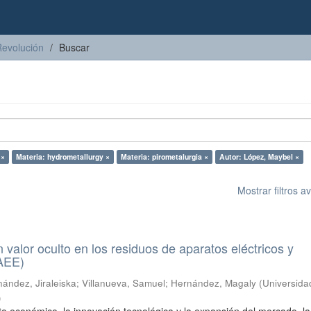
Revolución
Buscar
 ×
Materia: hydrometallurgy ×
Materia: pirometalurgia ×
Autor: López, Maybel ×
Mostrar filtros 
n valor oculto en los residuos de aparatos eléctricos y
RAEE)
ández, Jiraleiska
;
Villanueva, Samuel
;
Hernández, Magaly
(
Universida
)