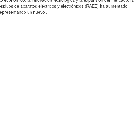
to económico, la innovación tecnológica y la expansión del mercado, la
esiduos de aparatos eléctricos y electrónicos (RAEE) ha aumentado
 representando un nuevo ...