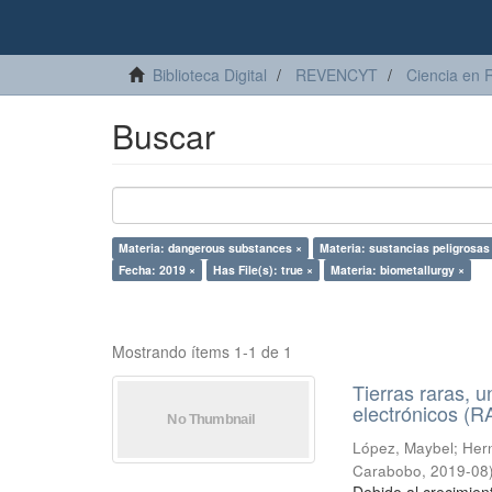
Biblioteca Digital
REVENCYT
Ciencia en 
Buscar
Materia: dangerous substances ×
Materia: sustancias peligrosas
Fecha: 2019 ×
Has File(s): true ×
Materia: biometallurgy ×
Mostrando ítems 1-1 de 1
Tierras raras, u
electrónicos (
López, Maybel
;
Hern
Carabobo
,
2019-08