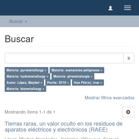
Camb
naveg
Buscar
Buscar
Ir
Materia: pyrometallurgy ×
Materia: sustancias peligrosas ×
Materia: hydrometallurgy ×
Materia: pirometalurgia ×
Autor: López, Maybel ×
Fecha: 2019 ×
Has File(s): true ×
Materia: biometallurgy ×
Mostrar filtros avanzados
Mostrando ítems 1-1 de 1
Tierras raras, un valor oculto en los residuos de
aparatos eléctricos y electrónicos (RAEE)
López, Maybel
;
Hernández, Jiraleiska
;
Villanueva, Samuel
;