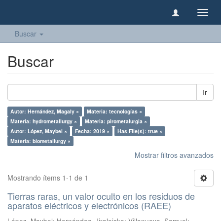
Camb
naveg
Buscar
Buscar
Ir
Autor: Hernández, Magaly ×
Materia: tecnologías ×
Materia: hydrometallurgy ×
Materia: pirometalurgia ×
Autor: López, Maybel ×
Fecha: 2019 ×
Has File(s): true ×
Materia: biometallurgy ×
Mostrar filtros avanzados
Mostrando ítems 1-1 de 1
Tierras raras, un valor oculto en los residuos de
aparatos eléctricos y electrónicos (RAEE)
López, Maybel
;
Hernández, Jiraleiska
;
Villanueva, Samuel
;