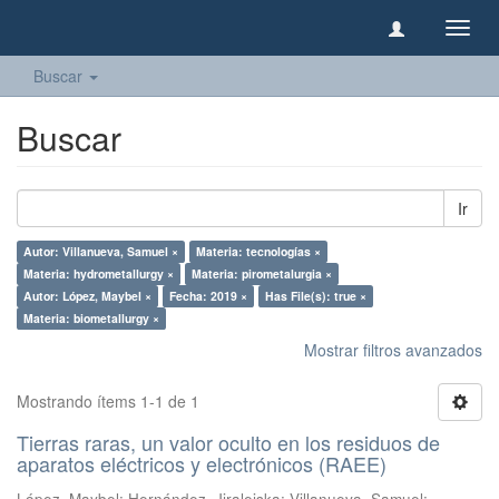
Camb
naveg
Buscar
Buscar
Ir
Autor: Villanueva, Samuel ×
Materia: tecnologías ×
Materia: hydrometallurgy ×
Materia: pirometalurgia ×
Autor: López, Maybel ×
Fecha: 2019 ×
Has File(s): true ×
Materia: biometallurgy ×
Mostrar filtros avanzados
Mostrando ítems 1-1 de 1
Tierras raras, un valor oculto en los residuos de
aparatos eléctricos y electrónicos (RAEE)
López, Maybel
;
Hernández, Jiraleiska
;
Villanueva, Samuel
;