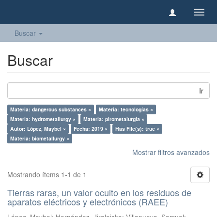
Camb
naveg
Buscar
Buscar
Ir
Materia: dangerous substances ×
Materia: tecnologías ×
Materia: hydrometallurgy ×
Materia: pirometalurgia ×
Autor: López, Maybel ×
Fecha: 2019 ×
Has File(s): true ×
Materia: biometallurgy ×
Mostrar filtros avanzados
Mostrando ítems 1-1 de 1
Tierras raras, un valor oculto en los residuos de
aparatos eléctricos y electrónicos (RAEE)
López, Maybel
;
Hernández, Jiraleiska
;
Villanueva, Samuel
;