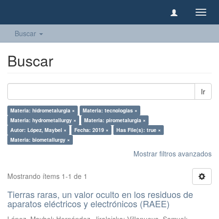
Camb
naveg
Buscar
Buscar
Ir
Materia: hidrometalurgia ×
Materia: tecnologías ×
Materia: hydrometallurgy ×
Materia: pirometalurgia ×
Autor: López, Maybel ×
Fecha: 2019 ×
Has File(s): true ×
Materia: biometallurgy ×
Mostrar filtros avanzados
Mostrando ítems 1-1 de 1
Tierras raras, un valor oculto en los residuos de
aparatos eléctricos y electrónicos (RAEE)
López, Maybel
;
Hernández, Jiraleiska
;
Villanueva, Samuel
;