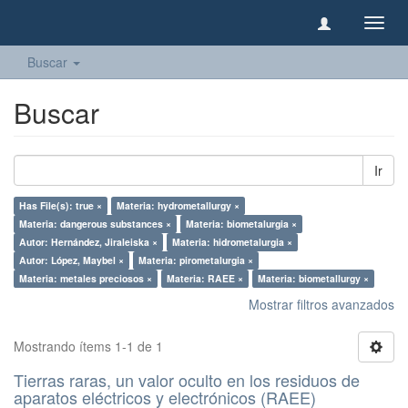
Camb
naveg
Buscar
Buscar
Ir
Has File(s): true ×
Materia: hydrometallurgy ×
Materia: dangerous substances ×
Materia: biometalurgia ×
Autor: Hernández, Jiraleiska ×
Materia: hidrometalurgia ×
Autor: López, Maybel ×
Materia: pirometalurgia ×
Materia: metales preciosos ×
Materia: RAEE ×
Materia: biometallurgy ×
Mostrar filtros avanzados
Mostrando ítems 1-1 de 1
Tierras raras, un valor oculto en los residuos de
aparatos eléctricos y electrónicos (RAEE)