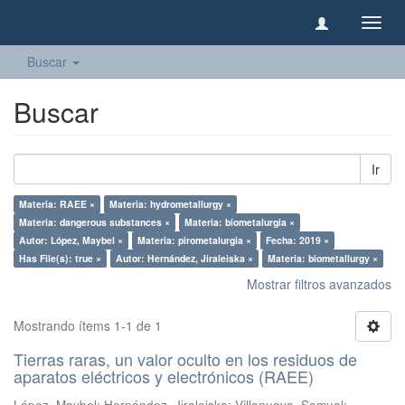
Camb
naveg
Buscar
Buscar
Ir
Materia: RAEE ×
Materia: hydrometallurgy ×
Materia: dangerous substances ×
Materia: biometalurgia ×
Autor: López, Maybel ×
Materia: pirometalurgia ×
Fecha: 2019 ×
Has File(s): true ×
Autor: Hernández, Jiraleiska ×
Materia: biometallurgy ×
Mostrar filtros avanzados
Mostrando ítems 1-1 de 1
Tierras raras, un valor oculto en los residuos de
aparatos eléctricos y electrónicos (RAEE)
López, Maybel
;
Hernández, Jiraleiska
;
Villanueva, Samuel
;