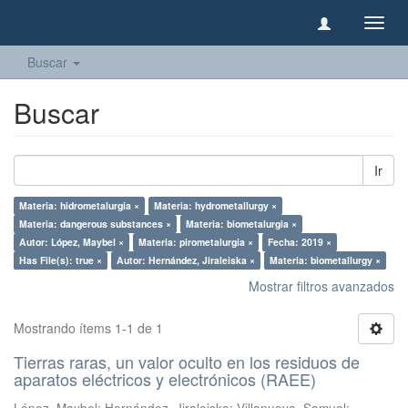
Camb
naveg
Buscar
Buscar
Ir
Materia: hidrometalurgia ×
Materia: hydrometallurgy ×
Materia: dangerous substances ×
Materia: biometalurgia ×
Autor: López, Maybel ×
Materia: pirometalurgia ×
Fecha: 2019 ×
Has File(s): true ×
Autor: Hernández, Jiraleiska ×
Materia: biometallurgy ×
Mostrar filtros avanzados
Mostrando ítems 1-1 de 1
Tierras raras, un valor oculto en los residuos de
aparatos eléctricos y electrónicos (RAEE)
López, Maybel
;
Hernández, Jiraleiska
;
Villanueva, Samuel
;