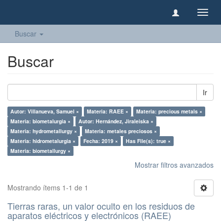
Camb
naveg
Buscar
Buscar
Ir
Autor: Villanueva, Samuel ×
Materia: RAEE ×
Materia: precious metals ×
Materia: biometalurgia ×
Autor: Hernández, Jiraleiska ×
Materia: hydrometallurgy ×
Materia: metales preciosos ×
Materia: hidrometalurgia ×
Fecha: 2019 ×
Has File(s): true ×
Materia: biometallurgy ×
Mostrar filtros avanzados
Mostrando ítems 1-1 de 1
Tierras raras, un valor oculto en los residuos de
aparatos eléctricos y electrónicos (RAEE)