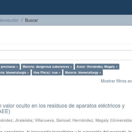
Revolución
Buscar
 preciosos ×
Materia: dangerous substances ×
Autor: Hernández, Magaly ×
ria: biometalurgia ×
Has File(s): true ×
Materia: biometallurgy ×
Mostrar filtros 
n valor oculto en los residuos de aparatos eléctricos y
RAEE)
ández, Jiraleiska
;
Villanueva, Samuel
;
Hernández, Magaly
(
Universida
)