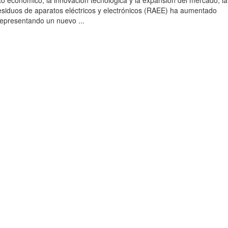
to económico, la innovación tecnológica y la expansión del mercado, la
esiduos de aparatos eléctricos y electrónicos (RAEE) ha aumentado
 representando un nuevo ...