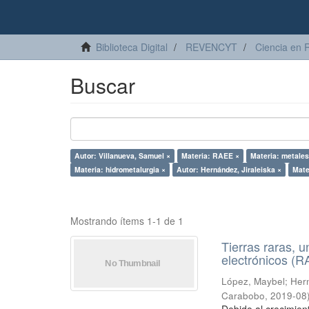
Biblioteca Digital
REVENCYT
Ciencia en 
Buscar
Autor: Villanueva, Samuel ×
Materia: RAEE ×
Materia: metales
Materia: hidrometalurgia ×
Autor: Hernández, Jiraleiska ×
Mate
Mostrando ítems 1-1 de 1
Tierras raras, u
electrónicos (
López, Maybel
;
Hern
Carabobo
,
2019-08