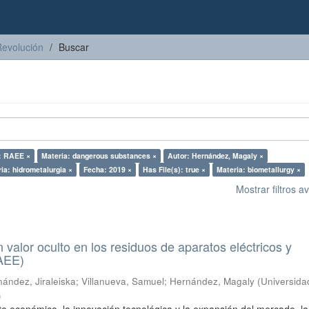
Revolución
Buscar
: RAEE ×
Materia: dangerous substances ×
Autor: Hernández, Magaly ×
ia: hidrometalurgia ×
Fecha: 2019 ×
Has File(s): true ×
Materia: biometallurgy ×
Mostrar filtros 
n valor oculto en los residuos de aparatos eléctricos y
RAEE)
ández, Jiraleiska
;
Villanueva, Samuel
;
Hernández, Magaly
(
Universida
)