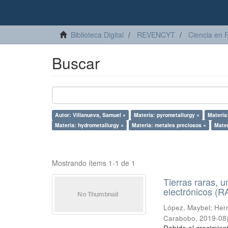
Biblioteca Digital
REVENCYT
Ciencia en 
Buscar
Autor: Villanueva, Samuel ×
Materia: pyrometallurgy ×
Materia
Materia: hydrometallurgy ×
Materia: metales preciosos ×
Mater
Mostrando ítems 1-1 de 1
Tierras raras, u
electrónicos (
López, Maybel
;
Hern
Carabobo
,
2019-08