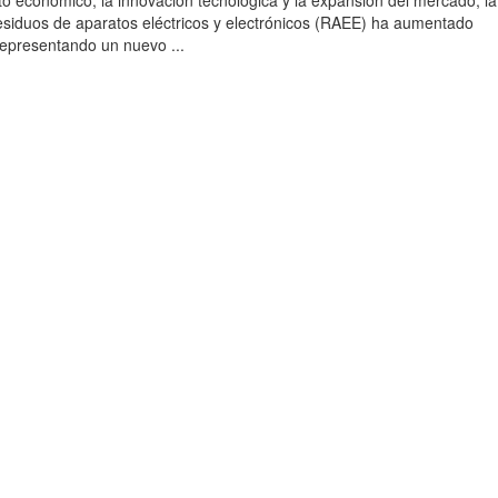
to económico, la innovación tecnológica y la expansión del mercado, la
esiduos de aparatos eléctricos y electrónicos (RAEE) ha aumentado
 representando un nuevo ...