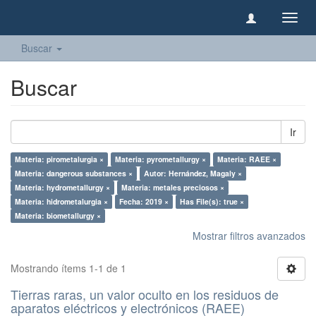
Camb
naveg
Buscar
Buscar
Ir
Materia: pirometalurgia ×
Materia: pyrometallurgy ×
Materia: RAEE ×
Materia: dangerous substances ×
Autor: Hernández, Magaly ×
Materia: hydrometallurgy ×
Materia: metales preciosos ×
Materia: hidrometalurgia ×
Fecha: 2019 ×
Has File(s): true ×
Materia: biometallurgy ×
Mostrar filtros avanzados
Mostrando ítems 1-1 de 1
Tierras raras, un valor oculto en los residuos de
aparatos eléctricos y electrónicos (RAEE)