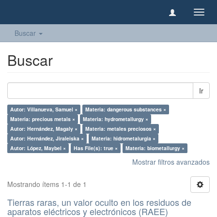
Camb
naveg
Buscar
Buscar
Ir
Autor: Villanueva, Samuel ×
Materia: dangerous substances ×
Materia: precious metals ×
Materia: hydrometallurgy ×
Autor: Hernández, Magaly ×
Materia: metales preciosos ×
Autor: Hernández, Jiraleiska ×
Materia: hidrometalurgia ×
Autor: López, Maybel ×
Has File(s): true ×
Materia: biometallurgy ×
Mostrar filtros avanzados
Mostrando ítems 1-1 de 1
Tierras raras, un valor oculto en los residuos de
aparatos eléctricos y electrónicos (RAEE)