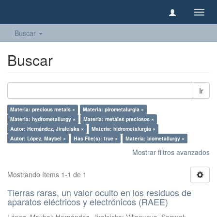
Camb
naveg
Buscar
Buscar
Ir
Materia: precious metals ×
Materia: pirometalurgia ×
Materia: hydrometallurgy ×
Materia: metales preciosos ×
Autor: Hernández, Jiraleiska ×
Materia: hidrometalurgia ×
Autor: López, Maybel ×
Has File(s): true ×
Materia: biometallurgy ×
Mostrar filtros avanzados
Mostrando ítems 1-1 de 1
Tierras raras, un valor oculto en los residuos de
aparatos eléctricos y electrónicos (RAEE)
López, Maybel
;
Hernández, Jiraleiska
;
Villanueva, Samuel
;