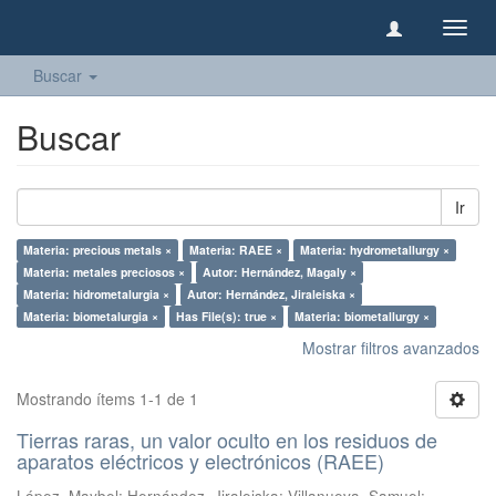
Camb
naveg
Buscar
Buscar
Ir
Materia: precious metals ×
Materia: RAEE ×
Materia: hydrometallurgy ×
Materia: metales preciosos ×
Autor: Hernández, Magaly ×
Materia: hidrometalurgia ×
Autor: Hernández, Jiraleiska ×
Materia: biometalurgia ×
Has File(s): true ×
Materia: biometallurgy ×
Mostrar filtros avanzados
Mostrando ítems 1-1 de 1
Tierras raras, un valor oculto en los residuos de
aparatos eléctricos y electrónicos (RAEE)
López, Maybel
;
Hernández, Jiraleiska
;
Villanueva, Samuel
;