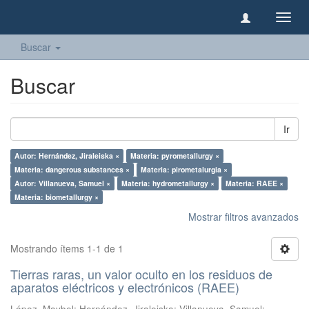
Camb
naveg
Buscar
Buscar
Ir
Autor: Hernández, Jiraleiska ×
Materia: pyrometallurgy ×
Materia: dangerous substances ×
Materia: pirometalurgia ×
Autor: Villanueva, Samuel ×
Materia: hydrometallurgy ×
Materia: RAEE ×
Materia: biometallurgy ×
Mostrar filtros avanzados
Mostrando ítems 1-1 de 1
Tierras raras, un valor oculto en los residuos de
aparatos eléctricos y electrónicos (RAEE)
López, Maybel
;
Hernández, Jiraleiska
;
Villanueva, Samuel
;