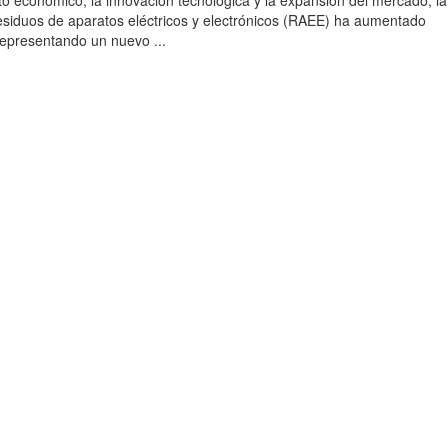
to económico, la innovación tecnológica y la expansión del mercado, la
esiduos de aparatos eléctricos y electrónicos (RAEE) ha aumentado
 representando un nuevo ...