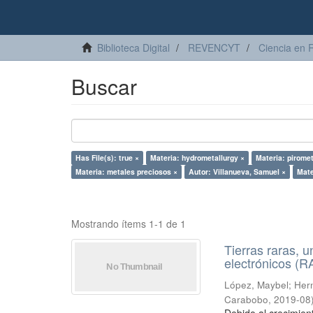
Biblioteca Digital
REVENCYT
Ciencia en 
Buscar
Has File(s): true ×
Materia: hydrometallurgy ×
Materia: piromet
Materia: metales preciosos ×
Autor: Villanueva, Samuel ×
Mate
Mostrando ítems 1-1 de 1
Tierras raras, u
electrónicos (
López, Maybel
;
Hern
Carabobo
,
2019-08