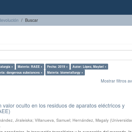
Revolución
Buscar
alurgia ×
Materia: RAEE ×
Fecha: 2019 ×
Autor: López, Maybel ×
ria: dangerous substances ×
Materia: biometallurgy ×
Mostrar filtros 
n valor oculto en los residuos de aparatos eléctricos y
RAEE)
ández, Jiraleiska
;
Villanueva, Samuel
;
Hernández, Magaly
(
Universida
)