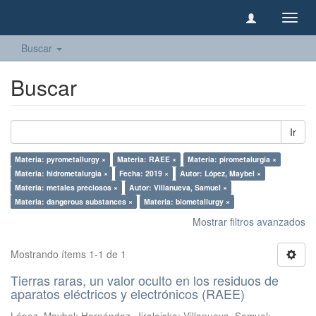
Camb
naveg
Buscar
Buscar
Ir
Materia: pyrometallurgy ×
Materia: RAEE ×
Materia: pirometalurgia ×
Materia: hidrometalurgia ×
Fecha: 2019 ×
Autor: López, Maybel ×
Materia: metales preciosos ×
Autor: Villanueva, Samuel ×
Materia: dangerous substances ×
Materia: biometallurgy ×
Mostrar filtros avanzados
Mostrando ítems 1-1 de 1
Tierras raras, un valor oculto en los residuos de
aparatos eléctricos y electrónicos (RAEE)
López, Maybel
;
Hernández, Jiraleiska
;
Villanueva, Samuel
;