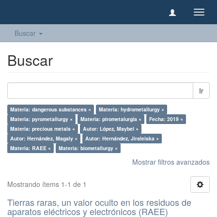
Camb
naveg
Buscar
Buscar
Ir
Materia: dangerous substances ×
Materia: hydrometallurgy ×
Materia: pyrometallurgy ×
Materia: pirometalurgia ×
Fecha: 2019 ×
Materia: precious metals ×
Autor: López, Maybel ×
Autor: Hernández, Magaly ×
Autor: Hernández, Jiraleiska ×
Materia: RAEE ×
Materia: biometallurgy ×
Mostrar filtros avanzados
Mostrando ítems 1-1 de 1
Tierras raras, un valor oculto en los residuos de
aparatos eléctricos y electrónicos (RAEE)