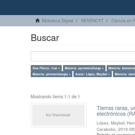
Biblioteca Digital
REVENCYT
Ciencia en 
Buscar
Has File(s): true ×
Materia: pyrometallurgy ×
Materia: biometal
Materia: pirometalurgia ×
Autor: López, Maybel ×
Materia: met
Mostrando ítems 1-1 de 1
Tierras raras, u
electrónicos (
López, Maybel
;
Hern
Carabobo
,
2019-08