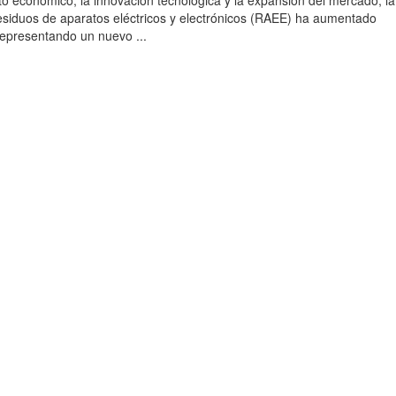
to económico, la innovación tecnológica y la expansión del mercado, la
esiduos de aparatos eléctricos y electrónicos (RAEE) ha aumentado
 representando un nuevo ...