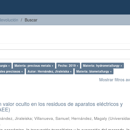
Revolución
Buscar
urgia ×
Materia: precious metals ×
Fecha: 2019 ×
Materia: hydrometallurgy ×
ales preciosos ×
Autor: Hernández, Jiraleiska ×
Materia: biometallurgy ×
Mostrar filtros 
n valor oculto en los residuos de aparatos eléctricos y
RAEE)
ández, Jiraleiska
;
Villanueva, Samuel
;
Hernández, Magaly
(
Universida
)