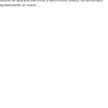
esiduos de aparatos eléctricos y electrónicos (RAEE) ha aumentado
 representando un nuevo ...