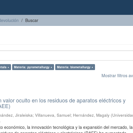
Revolución
Buscar
etals ×
Materia: pyrometallurgy ×
Materia: biometallurgy ×
Mostrar filtros 
n valor oculto en los residuos de aparatos eléctricos y
RAEE)
ández, Jiraleiska
;
Villanueva, Samuel
;
Hernández, Magaly
(
Universida
)
to económico, la innovación tecnológica y la expansión del mercado, la