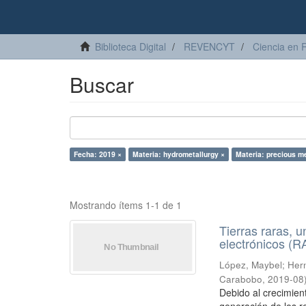
Biblioteca Digital
REVENCYT
Ciencia en 
Buscar
Fecha: 2019 ×
Materia: hydrometallurgy ×
Materia: precious m
Mostrando ítems 1-1 de 1
Tierras raras, u
electrónicos (
López, Maybel
;
Hern
Carabobo
,
2019-08
Debido al crecimien