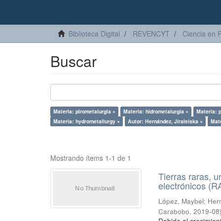
Biblioteca Digital
REVENCYT
Ciencia en 
Buscar
Materia: pirometalurgia ×
Materia: hidrometalurgia ×
Materia: 
Materia: hydrometallurgy ×
Autor: Hernández, Jiraleiska ×
Mat
Mostrando ítems 1-1 de 1
Tierras raras, u
electrónicos (
López, Maybel
;
Hern
Carabobo
,
2019-08