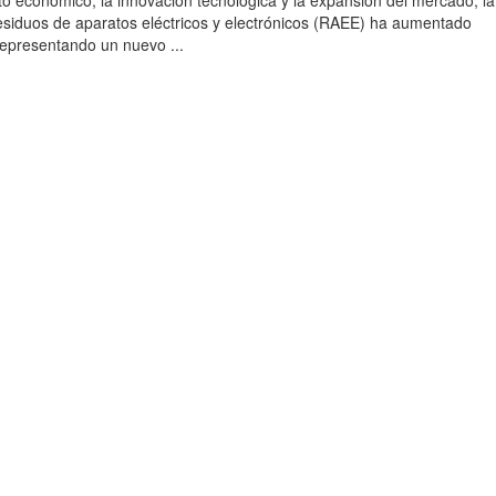
to económico, la innovación tecnológica y la expansión del mercado, la
esiduos de aparatos eléctricos y electrónicos (RAEE) ha aumentado
 representando un nuevo ...