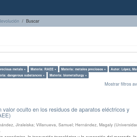
Revolución
Buscar
precious metals ×
Materia: RAEE ×
Materia: metales preciosos ×
Autor: López, Ma
eria: dangerous substances ×
Materia: biometallurgy ×
Mostrar filtros 
n valor oculto en los residuos de aparatos eléctricos y
RAEE)
ández, Jiraleiska
;
Villanueva, Samuel
;
Hernández, Magaly
(
Universida
)