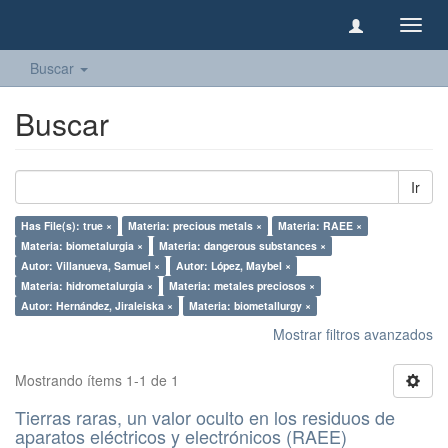
Camb
naveg
Buscar
Buscar
Ir
Has File(s): true ×
Materia: precious metals ×
Materia: RAEE ×
Materia: biometalurgia ×
Materia: dangerous substances ×
Autor: Villanueva, Samuel ×
Autor: López, Maybel ×
Materia: hidrometalurgia ×
Materia: metales preciosos ×
Autor: Hernández, Jiraleiska ×
Materia: biometallurgy ×
Mostrar filtros avanzados
Mostrando ítems 1-1 de 1
Tierras raras, un valor oculto en los residuos de
aparatos eléctricos y electrónicos (RAEE)