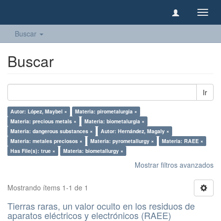
Camb
naveg
Buscar
Buscar
Ir
Autor: López, Maybel ×
Materia: pirometalurgia ×
Materia: precious metals ×
Materia: biometalurgia ×
Materia: dangerous substances ×
Autor: Hernández, Magaly ×
Materia: metales preciosos ×
Materia: pyrometallurgy ×
Materia: RAEE ×
Has File(s): true ×
Materia: biometallurgy ×
Mostrar filtros avanzados
Mostrando ítems 1-1 de 1
Tierras raras, un valor oculto en los residuos de
aparatos eléctricos y electrónicos (RAEE)