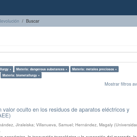
Revolución
Buscar
llurgy ×
Materia: dangerous substances ×
Materia: metales preciosos ×
Materia: biometallurgy ×
Mostrar filtros 
n valor oculto en los residuos de aparatos eléctricos y
RAEE)
ández, Jiraleiska
;
Villanueva, Samuel
;
Hernández, Magaly
(
Universida
)