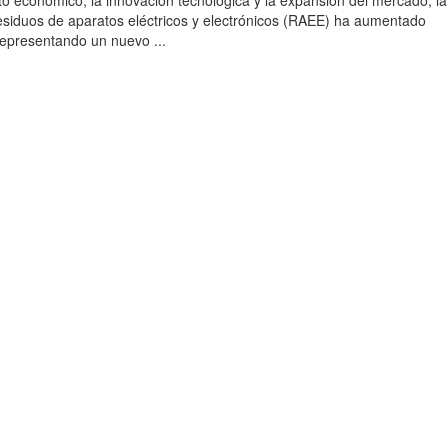
to económico, la innovación tecnológica y la expansión del mercado, la
esiduos de aparatos eléctricos y electrónicos (RAEE) ha aumentado
 representando un nuevo ...