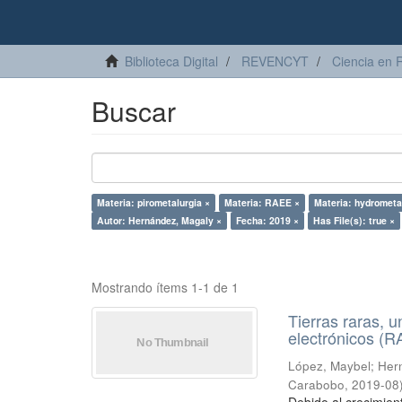
Biblioteca Digital
REVENCYT
Ciencia en 
Buscar
Materia: pirometalurgia ×
Materia: RAEE ×
Materia: hydrometa
Autor: Hernández, Magaly ×
Fecha: 2019 ×
Has File(s): true ×
Mostrando ítems 1-1 de 1
Tierras raras, u
electrónicos (
López, Maybel
;
Hern
Carabobo
,
2019-08