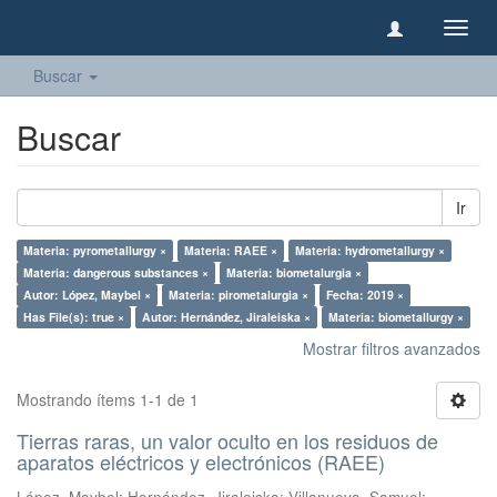
Camb
naveg
Buscar
Buscar
Ir
Materia: pyrometallurgy ×
Materia: RAEE ×
Materia: hydrometallurgy ×
Materia: dangerous substances ×
Materia: biometalurgia ×
Autor: López, Maybel ×
Materia: pirometalurgia ×
Fecha: 2019 ×
Has File(s): true ×
Autor: Hernández, Jiraleiska ×
Materia: biometallurgy ×
Mostrar filtros avanzados
Mostrando ítems 1-1 de 1
Tierras raras, un valor oculto en los residuos de
aparatos eléctricos y electrónicos (RAEE)
López, Maybel
;
Hernández, Jiraleiska
;
Villanueva, Samuel
;