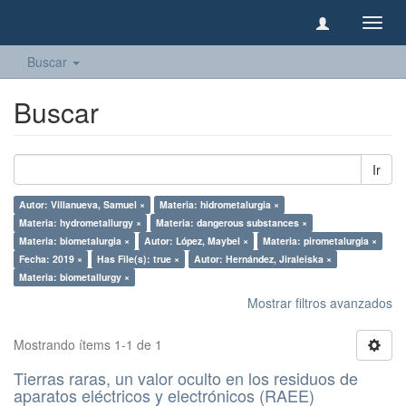
Camb
naveg
Buscar
Buscar
Ir
Autor: Villanueva, Samuel ×
Materia: hidrometalurgia ×
Materia: hydrometallurgy ×
Materia: dangerous substances ×
Materia: biometalurgia ×
Autor: López, Maybel ×
Materia: pirometalurgia ×
Fecha: 2019 ×
Has File(s): true ×
Autor: Hernández, Jiraleiska ×
Materia: biometallurgy ×
Mostrar filtros avanzados
Mostrando ítems 1-1 de 1
Tierras raras, un valor oculto en los residuos de
aparatos eléctricos y electrónicos (RAEE)