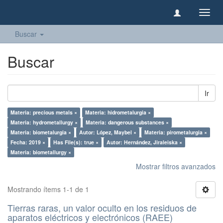
Camb
naveg
Buscar
Buscar
Ir
Materia: precious metals ×
Materia: hidrometalurgia ×
Materia: hydrometallurgy ×
Materia: dangerous substances ×
Materia: biometalurgia ×
Autor: López, Maybel ×
Materia: pirometalurgia ×
Fecha: 2019 ×
Has File(s): true ×
Autor: Hernández, Jiraleiska ×
Materia: biometallurgy ×
Mostrar filtros avanzados
Mostrando ítems 1-1 de 1
Tierras raras, un valor oculto en los residuos de
aparatos eléctricos y electrónicos (RAEE)