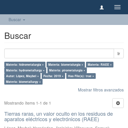
Camb
naveg
Buscar
Buscar
Ir
Materia: hidrometalurgia ×
Materia: biometalurgia ×
Materia: RAEE ×
Materia: hydrometallurgy ×
Materia: pirometalurgia ×
Autor: López, Maybel ×
Fecha: 2019 ×
Has File(s): true ×
Materia: biometallurgy ×
Mostrar filtros avanzados
Mostrando ítems 1-1 de 1
Tierras raras, un valor oculto en los residuos de
aparatos eléctricos y electrónicos (RAEE)
López, Maybel
;
Hernández, Jiraleiska
;
Villanueva, Samuel
;