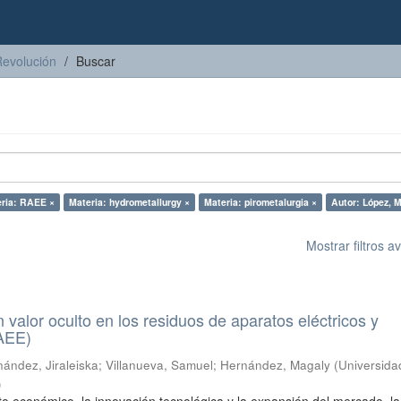
Revolución
Buscar
ria: RAEE ×
Materia: hydrometallurgy ×
Materia: pirometalurgia ×
Autor: López, 
Mostrar filtros 
n valor oculto en los residuos de aparatos eléctricos y
RAEE)
ández, Jiraleiska
;
Villanueva, Samuel
;
Hernández, Magaly
(
Universida
)