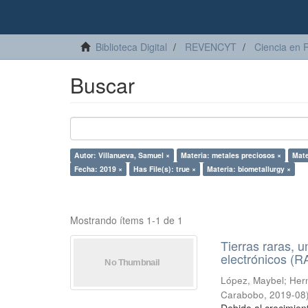
Biblioteca Digital
REVENCYT
Ciencia en 
Buscar
Autor: Villanueva, Samuel ×
Materia: metales preciosos ×
Mate
Fecha: 2019 ×
Has File(s): true ×
Materia: biometallurgy ×
Mostrando ítems 1-1 de 1
Tierras raras, u
electrónicos (
López, Maybel
;
Hern
Carabobo
,
2019-08