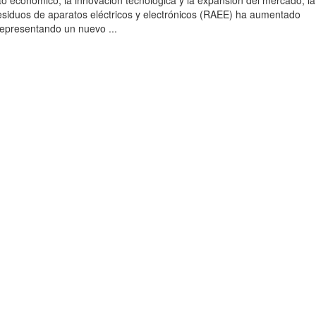
to económico, la innovación tecnológica y la expansión del mercado, la
esiduos de aparatos eléctricos y electrónicos (RAEE) ha aumentado
 representando un nuevo ...