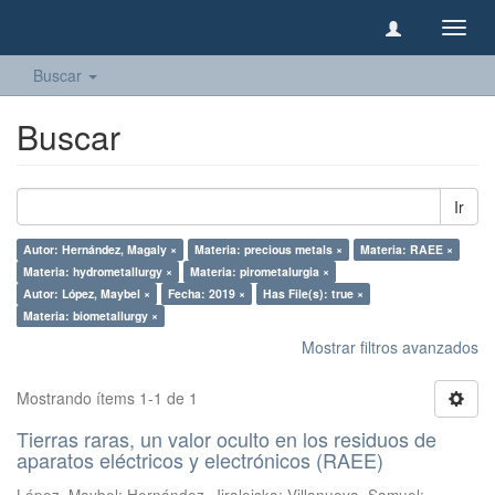
Camb
naveg
Buscar
Buscar
Ir
Autor: Hernández, Magaly ×
Materia: precious metals ×
Materia: RAEE ×
Materia: hydrometallurgy ×
Materia: pirometalurgia ×
Autor: López, Maybel ×
Fecha: 2019 ×
Has File(s): true ×
Materia: biometallurgy ×
Mostrar filtros avanzados
Mostrando ítems 1-1 de 1
Tierras raras, un valor oculto en los residuos de
aparatos eléctricos y electrónicos (RAEE)
López, Maybel
;
Hernández, Jiraleiska
;
Villanueva, Samuel
;