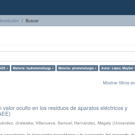
Revolución
Buscar
AEE ×
Materia: hydrometallurgy ×
Materia: pirometalurgia ×
Autor: López, Maybel 
Mostrar filtros 
n valor oculto en los residuos de aparatos eléctricos y
RAEE)
ández, Jiraleiska
;
Villanueva, Samuel
;
Hernández, Magaly
(
Universida
)