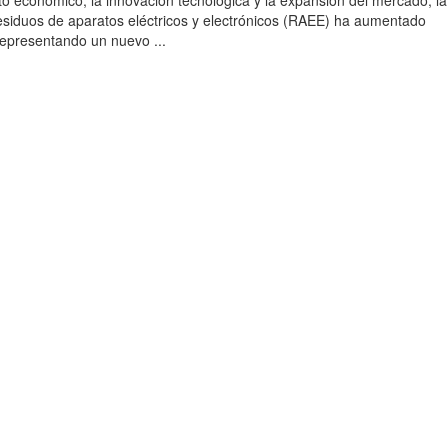
to económico, la innovación tecnológica y la expansión del mercado, la
esiduos de aparatos eléctricos y electrónicos (RAEE) ha aumentado
 representando un nuevo ...