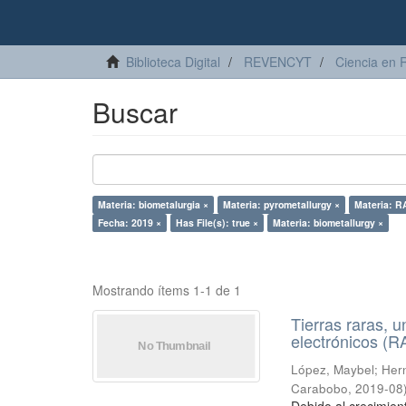
Biblioteca Digital
REVENCYT
Ciencia en 
Buscar
Materia: biometalurgia ×
Materia: pyrometallurgy ×
Materia: R
Fecha: 2019 ×
Has File(s): true ×
Materia: biometallurgy ×
Mostrando ítems 1-1 de 1
Tierras raras, u
electrónicos (
López, Maybel
;
Hern
Carabobo
,
2019-08