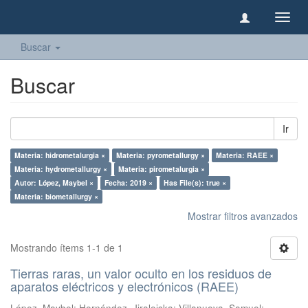
Camb
naveg
Buscar
Buscar
Ir
Materia: hidrometalurgia ×
Materia: pyrometallurgy ×
Materia: RAEE ×
Materia: hydrometallurgy ×
Materia: pirometalurgia ×
Autor: López, Maybel ×
Fecha: 2019 ×
Has File(s): true ×
Materia: biometallurgy ×
Mostrar filtros avanzados
Mostrando ítems 1-1 de 1
Tierras raras, un valor oculto en los residuos de
aparatos eléctricos y electrónicos (RAEE)
López, Maybel
;
Hernández, Jiraleiska
;
Villanueva, Samuel
;