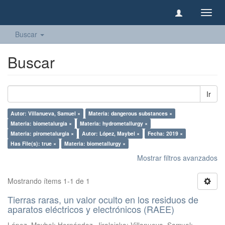
Camb
naveg
Buscar
Buscar
Ir
Autor: Villanueva, Samuel ×
Materia: dangerous substances ×
Materia: biometalurgia ×
Materia: hydrometallurgy ×
Materia: pirometalurgia ×
Autor: López, Maybel ×
Fecha: 2019 ×
Has File(s): true ×
Materia: biometallurgy ×
Mostrar filtros avanzados
Mostrando ítems 1-1 de 1
Tierras raras, un valor oculto en los residuos de
aparatos eléctricos y electrónicos (RAEE)
López, Maybel
;
Hernández, Jiraleiska
;
Villanueva, Samuel
;