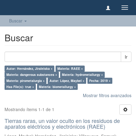
Camb
naveg
Buscar
Buscar
Ir
Autor: Hernández, Jiraleiska ×
Materia: RAEE ×
Materia: dangerous substances ×
Materia: hydrometallurgy ×
Materia: pirometalurgia ×
Autor: López, Maybel ×
Fecha: 2019 ×
Has File(s): true ×
Materia: biometallurgy ×
Mostrar filtros avanzados
Mostrando ítems 1-1 de 1
Tierras raras, un valor oculto en los residuos de
aparatos eléctricos y electrónicos (RAEE)
López, Maybel
;
Hernández, Jiraleiska
;
Villanueva, Samuel
;