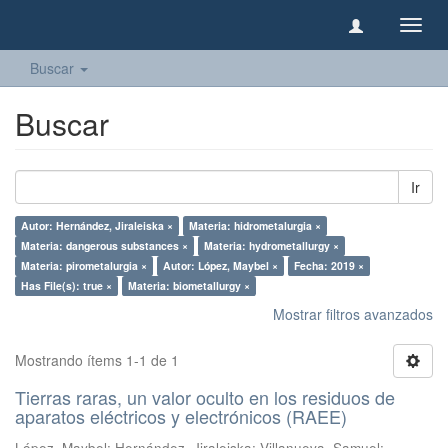
Camb
naveg
Buscar
Buscar
Ir
Autor: Hernández, Jiraleiska ×
Materia: hidrometalurgia ×
Materia: dangerous substances ×
Materia: hydrometallurgy ×
Materia: pirometalurgia ×
Autor: López, Maybel ×
Fecha: 2019 ×
Has File(s): true ×
Materia: biometallurgy ×
Mostrar filtros avanzados
Mostrando ítems 1-1 de 1
Tierras raras, un valor oculto en los residuos de
aparatos eléctricos y electrónicos (RAEE)
López, Maybel
;
Hernández, Jiraleiska
;
Villanueva, Samuel
;