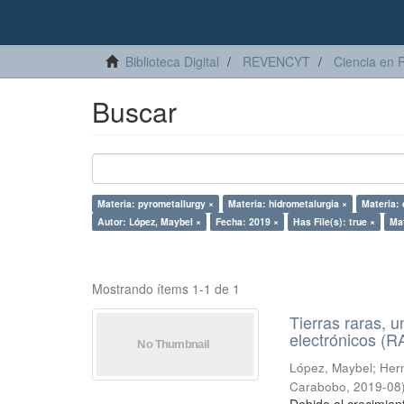
Biblioteca Digital
REVENCYT
Ciencia en 
Buscar
Materia: pyrometallurgy ×
Materia: hidrometalurgia ×
Materia:
Autor: López, Maybel ×
Fecha: 2019 ×
Has File(s): true ×
Mat
Mostrando ítems 1-1 de 1
Tierras raras, u
electrónicos (
López, Maybel
;
Hern
Carabobo
,
2019-08