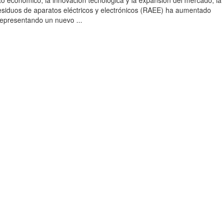
to económico, la innovación tecnológica y la expansión del mercado, la
esiduos de aparatos eléctricos y electrónicos (RAEE) ha aumentado
 representando un nuevo ...