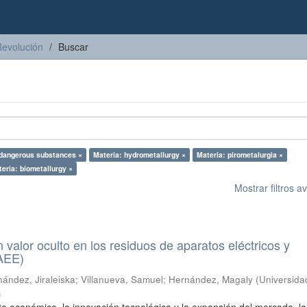
Revolución
Buscar
 dangerous substances ×
Materia: hydrometallurgy ×
Materia: pirometalurgia ×
eria: biometallurgy ×
Mostrar filtros 
n valor oculto en los residuos de aparatos eléctricos y
RAEE)
ández, Jiraleiska
;
Villanueva, Samuel
;
Hernández, Magaly
(
Universida
)