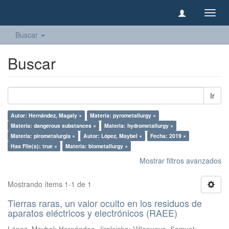
Camb
naveg
Buscar
Buscar
Ir
Autor: Hernández, Magaly ×
Materia: pyrometallurgy ×
Materia: dangerous substances ×
Materia: hydrometallurgy ×
Materia: pirometalurgia ×
Autor: López, Maybel ×
Fecha: 2019 ×
Has File(s): true ×
Materia: biometallurgy ×
Mostrar filtros avanzados
Mostrando ítems 1-1 de 1
Tierras raras, un valor oculto en los residuos de
aparatos eléctricos y electrónicos (RAEE)
López, Maybel
;
Hernández, Jiraleiska
;
Villanueva, Samuel
;