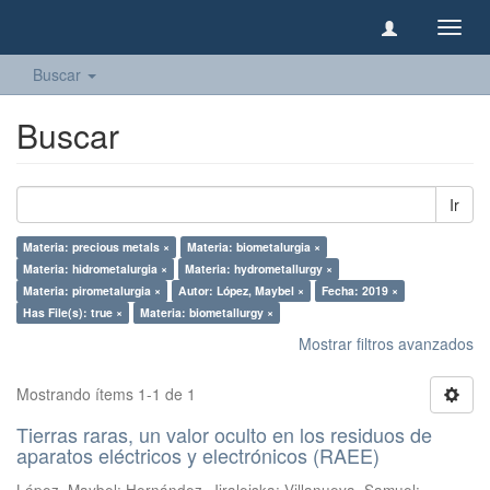
Camb
naveg
Buscar
Buscar
Ir
Materia: precious metals ×
Materia: biometalurgia ×
Materia: hidrometalurgia ×
Materia: hydrometallurgy ×
Materia: pirometalurgia ×
Autor: López, Maybel ×
Fecha: 2019 ×
Has File(s): true ×
Materia: biometallurgy ×
Mostrar filtros avanzados
Mostrando ítems 1-1 de 1
Tierras raras, un valor oculto en los residuos de
aparatos eléctricos y electrónicos (RAEE)
López, Maybel
;
Hernández, Jiraleiska
;
Villanueva, Samuel
;