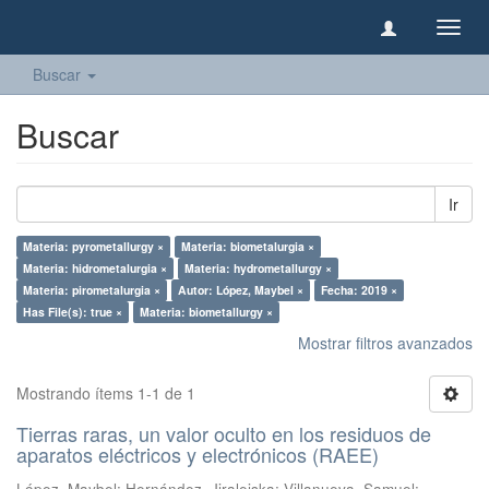
Camb
naveg
Buscar
Buscar
Ir
Materia: pyrometallurgy ×
Materia: biometalurgia ×
Materia: hidrometalurgia ×
Materia: hydrometallurgy ×
Materia: pirometalurgia ×
Autor: López, Maybel ×
Fecha: 2019 ×
Has File(s): true ×
Materia: biometallurgy ×
Mostrar filtros avanzados
Mostrando ítems 1-1 de 1
Tierras raras, un valor oculto en los residuos de
aparatos eléctricos y electrónicos (RAEE)
López, Maybel
;
Hernández, Jiraleiska
;
Villanueva, Samuel
;